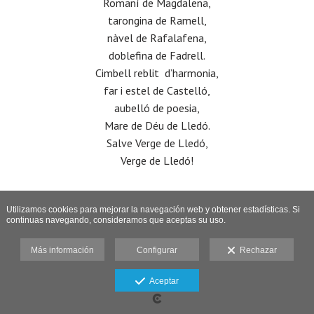
Romaní de Magdalena,
tarongina de Ramell,
nàvel de Rafalafena,
doblefina de Fadrell.
Cimbell reblit d’harmonia,
far i estel de Castelló,
aubelló de poesia,
Mare de Déu de Lledó.
Salve Verge de Lledó,
Verge de Lledó!
Utilizamos cookies para mejorar la navegación web y obtener estadísticas. Si
continuas navegando, consideramos que aceptas su uso.
Más información
Configurar
Rechazar
Aceptar