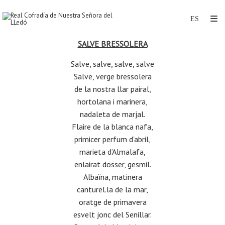
SALVE BRESSOLERA
Salve, salve, salve, salve
Salve, verge bressolera
de la nostra llar pairal,
hortolana i marinera,
nadaleta de marjal.
Flaire de la blanca nafa,
primicer perfum d’abril,
marieta d’Almalafa,
enlairat dosser, gesmil.
Albaïna, matinera
canturel
.
la de la mar,
oratge de primavera
esvelt jonc del Senillar.