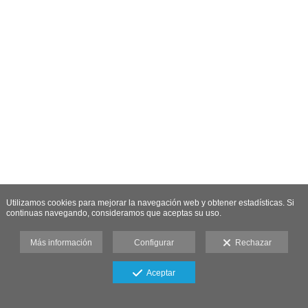
Utilizamos cookies para mejorar la navegación web y obtener estadísticas. Si
continuas navegando, consideramos que aceptas su uso.
Más información
Configurar
Rechazar
Aceptar