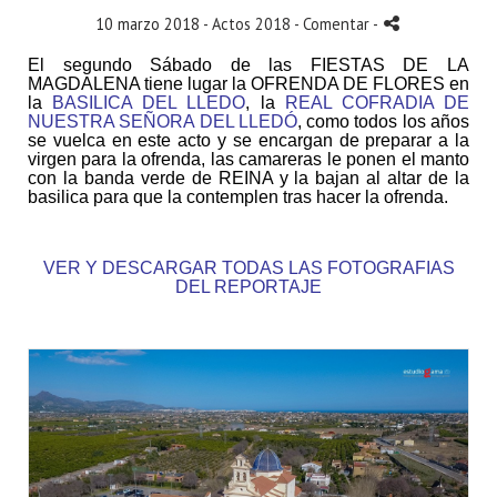
10 marzo 2018 -
Actos 2018
- Comentar
-
El segundo Sábado de las FIESTAS DE LA
MAGDALENA tiene lugar la OFRENDA DE FLORES en
la
BASILICA DEL LLEDO
, la
REAL COFRADIA DE
NUESTRA SEÑORA DEL LLEDÓ
,
como todos los años
se vuelca en este acto y se encargan de preparar a la
virgen para la ofrenda, las camareras le ponen el manto
con la banda verde de REINA y la bajan al altar de la
basilica para que la contemplen tras hacer la ofrenda.
VER Y DESCARGAR TODAS LAS FOTOGRAFIAS
DEL REPORTAJE